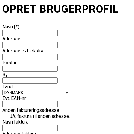
OPRET BRUGERPROFIL
Navn
(*)
Adresse
Adresse evt. ekstra
Postnr
By
Land
Evt. EAN-nr:
Anden faktureringsadresse
JA, faktura til anden adresse.
Navn faktura
Adresse faktura