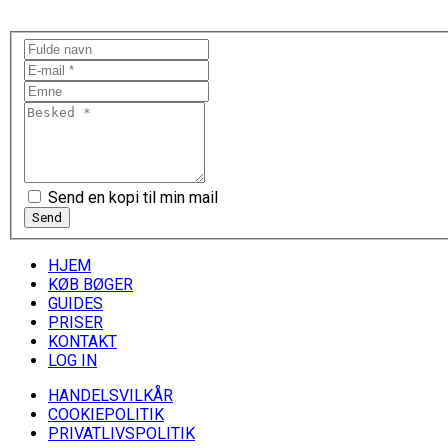
Send en kopi til min mail
Send
HJEM
KØB BØGER
GUIDES
PRISER
KONTAKT
LOG IN
HANDELSVILKÅR
COOKIEPOLITIK
PRIVATLIVSPOLITIK