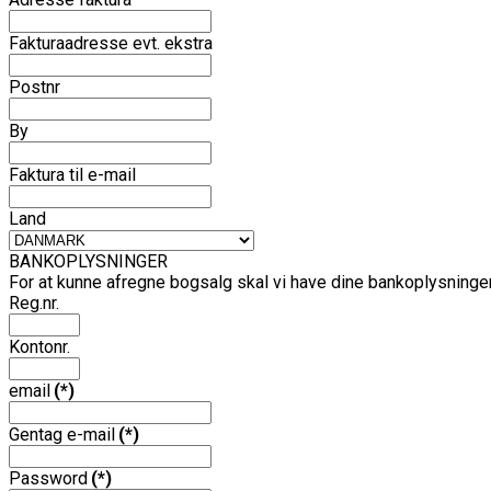
Fakturaadresse evt. ekstra
Postnr
By
Faktura til e-mail
Land
BANKOPLYSNINGER
For at kunne afregne bogsalg skal vi have dine bankoplysninger (
Reg.nr.
Kontonr.
email
(*)
Gentag e-mail
(*)
Password
(*)