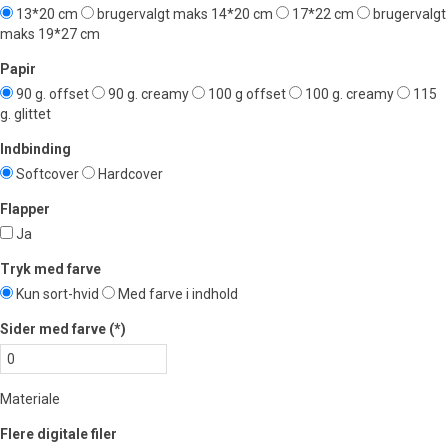
13*20 cm
brugervalgt maks 14*20 cm
17*22 cm
brugervalgt
maks 19*27 cm
Papir
90 g. offset
90 g. creamy
100 g offset
100 g. creamy
115
g. glittet
Indbinding
Softcover
Hardcover
Flapper
Ja
Tryk med farve
Kun sort-hvid
Med farve i indhold
Sider med farve
(*)
Materiale
Flere digitale filer