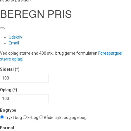
BEREGN PRIS
Udskriv
Email
Ved oplag større end 400 stk., brug gerne formularen
Forespørgsel
større oplag.
Sidetal
(*)
Oplag
(*)
Bogtype
Trykt bog
E-bog
Både trykt bog og ebog
Format