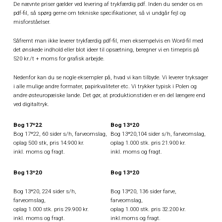
De nævnte priser gælder ved levering af trykfærdig pdf. Inden du sender os en
pdf-fil, så spørg gerne om tekniske specifikationer, så vi undgår fejl og
misforståelser.
Såfremt man ikke leverer trykfærdig pdf-fil, men eksempelvis en Word-fil med
det ønskede indhold eller blot ideer til opsætning, beregner vi en timepris på
520 kr./t + moms for grafisk arbejde.
Nedenfor kan du se nogle eksempler på, hvad vi kan tilbyde. Vi leverer tryksager
i alle mulige andre formater, papirkvaliteter etc. Vi trykker typisk i Polen og
andre østeuropæiske lande. Det gør, at produktionstiden er en del længere end
ved digitaltryk.
Bog 17*22
Bog 13*20
Bog 17*22, 60 sider s/h, farveomslag,
Bog 13*20,104 sider s/h, farveomslag,
oplag 500 stk, pris 14.900 kr.
oplag 1.000 stk. pris 21.900 kr.
inkl. moms og fragt.
inkl. moms og fragt.
Bog 13*20
Bog 13*20
Bog 13*20, 224 sider s/h,
Bog 13*20, 136 sider farve,
farveomslag,
farveomslag,
oplag 1.000 stk. pris 29.900 kr.
oplag 1.000 stk. pris 32.200 kr.
inkl. moms og fragt.
inkl.moms og fragt.