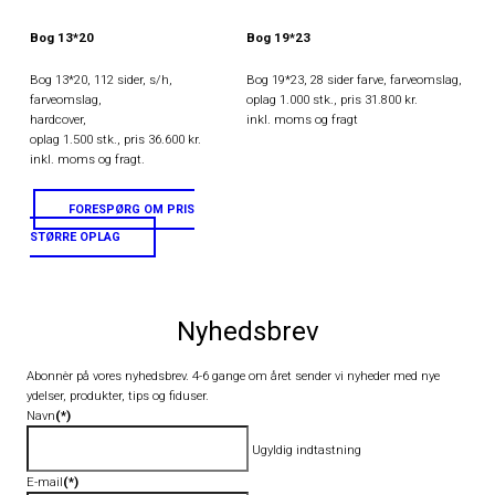
Bog 13*20
Bog 19*23
Bog 13*20, 112 sider, s/h,
Bog 19*23, 28 sider farve, farveomslag,
farveomslag,
oplag 1.000 stk., pris 31.800 kr.
hardcover,
inkl. moms og fragt
oplag 1.500 stk., pris 36.600 kr.
inkl. moms og fragt.
FORESPØRG OM PRIS
STØRRE OPLAG
Nyhedsbrev
Abonnèr på vores nyhedsbrev. 4-6 gange om året sender vi nyheder med nye
ydelser, produkter, tips og fiduser.
Navn
(*)
Ugyldig indtastning
E-mail
(*)