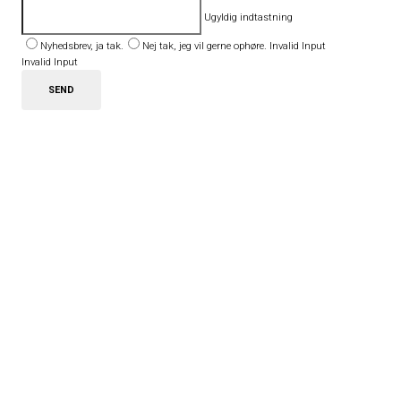
Ugyldig indtastning
Nyhedsbrev, ja tak.
Nej tak, jeg vil gerne ophøre.
Invalid Input
Invalid Input
SEND